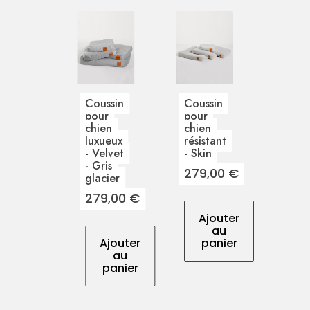
Coussin
Coussin
pour
pour
chien
chien
luxueux
résistant
- Velvet
- Skin
- Gris
Prix
279,00 €
glacier
Prix
279,00 €
Ajouter
au
Ajouter
panier
au
panier